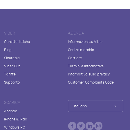
VIBER
AZIENDA
Caratteristiche
Informazioni su Viber
Blog
Centro marchio
Sicurezza
Carriere
Viber Out
Termini e informative
Tariffe
Informativa sulla privacy
Supporto
Customer Complaints Code
SCARICA
Italiano
Android
iPhone & iPad
Windows PC