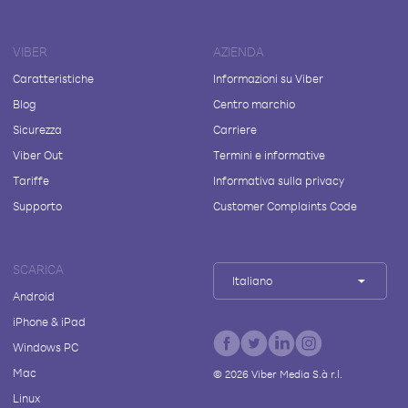
VIBER
AZIENDA
Caratteristiche
Informazioni su Viber
Blog
Centro marchio
Sicurezza
Carriere
Viber Out
Termini e informative
Tariffe
Informativa sulla privacy
Supporto
Customer Complaints Code
SCARICA
Italiano
Android
iPhone & iPad
Windows PC
Mac
©
2026
Viber Media S.à r.l.
Linux