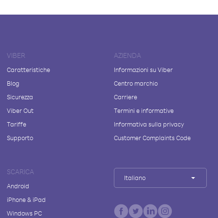
VIBER
AZIENDA
Caratteristiche
Informazioni su Viber
Blog
Centro marchio
Sicurezza
Carriere
Viber Out
Termini e informative
Tariffe
Informativa sulla privacy
Supporto
Customer Complaints Code
SCARICA
Italiano
Android
iPhone & iPad
Windows PC