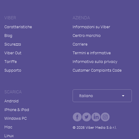
VIBER
AZIENDA
Caratteristiche
Informazioni su Viber
Blog
Centro marchio
Sicurezza
Carriere
Viber Out
Termini e informative
Tariffe
Informativa sulla privacy
Supporto
Customer Complaints Code
SCARICA
Italiano
Android
iPhone & iPad
Windows PC
Mac
©
2026
Viber Media S.à r.l.
Linux