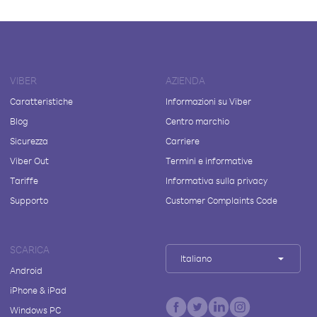
VIBER
AZIENDA
Caratteristiche
Informazioni su Viber
Blog
Centro marchio
Sicurezza
Carriere
Viber Out
Termini e informative
Tariffe
Informativa sulla privacy
Supporto
Customer Complaints Code
SCARICA
Italiano
Android
iPhone & iPad
Windows PC