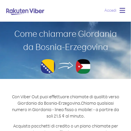
Accedi
Togg
navig
Come chiamare Giordania
da Bosnia-Erzegovina
Con Viber Out puoi effettuare chiamate di qualità verso
Giordania da Bosnia-Erzegovina.
Chiama qualsiasi
numero in Giordania - linea fissa o mobile! - a partire da
soli 21.5 ¢ al minuto.
Acquista pacchetti di credito o un piano chiamate per