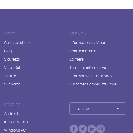
VIBER
AZIENDA
Caratteristiche
Informazioni su Viber
Blog
Centro marchio
Sicurezza
Carriere
Viber Out
Termini e informative
Tariffe
Informativa sulla privacy
Supporto
Customer Complaints Code
SCARICA
Italiano
Android
iPhone & iPad
Windows PC