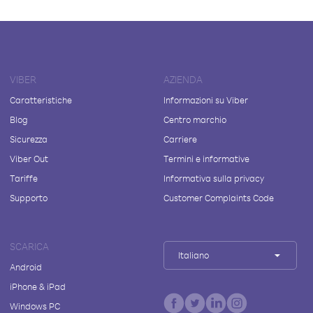
VIBER
AZIENDA
Caratteristiche
Informazioni su Viber
Blog
Centro marchio
Sicurezza
Carriere
Viber Out
Termini e informative
Tariffe
Informativa sulla privacy
Supporto
Customer Complaints Code
SCARICA
Italiano
Android
iPhone & iPad
Windows PC