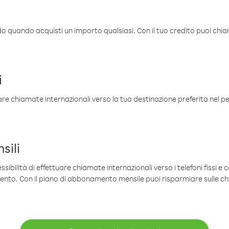
ldo quando acquisti un importo qualsiasi. Con il tuo credito puoi chia
i
are chiamate internazionali verso la tua destinazione preferita nel per
sili
sibilità di effettuare chiamate internazionali verso i telefoni fissi e c
mento. Con il piano di abbonamento mensile puoi risparmiare sulle c