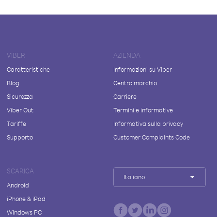
VIBER
AZIENDA
Caratteristiche
Informazioni su Viber
Blog
Centro marchio
Sicurezza
Carriere
Viber Out
Termini e informative
Tariffe
Informativa sulla privacy
Supporto
Customer Complaints Code
SCARICA
Italiano
Android
iPhone & iPad
Windows PC