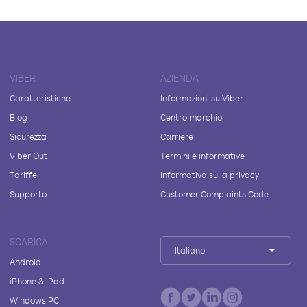
VIBER
AZIENDA
Caratteristiche
Informazioni su Viber
Blog
Centro marchio
Sicurezza
Carriere
Viber Out
Termini e informative
Tariffe
Informativa sulla privacy
Supporto
Customer Complaints Code
SCARICA
Italiano
Android
iPhone & iPad
Windows PC