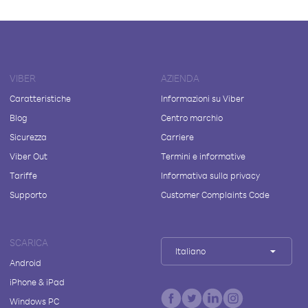
VIBER
AZIENDA
Caratteristiche
Informazioni su Viber
Blog
Centro marchio
Sicurezza
Carriere
Viber Out
Termini e informative
Tariffe
Informativa sulla privacy
Supporto
Customer Complaints Code
SCARICA
Italiano
Android
iPhone & iPad
Windows PC