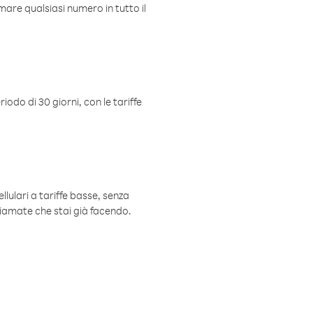
mare qualsiasi numero in tutto il
iodo di 30 giorni, con le tariffe
ellulari a tariffe basse, senza
hiamate che stai già facendo.