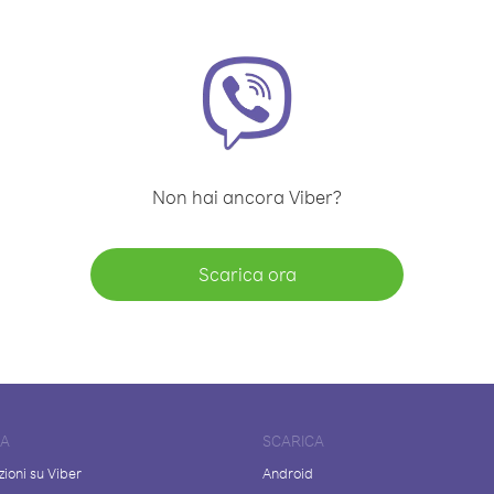
Non hai ancora Viber?
Scarica ora
DA
SCARICA
ioni su Viber
Android