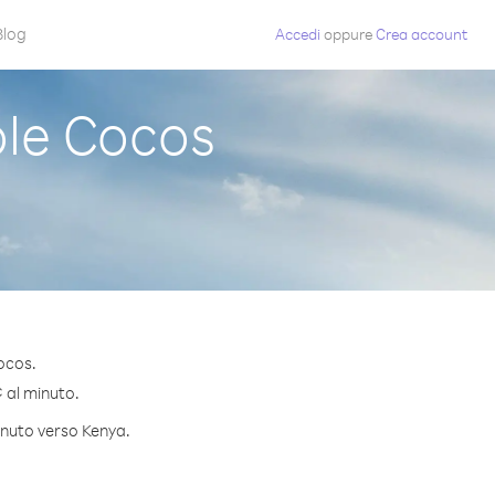
Blog
Accedi
oppure
Crea account
le Cocos
ocos.
¢ al minuto.
minuto verso Kenya.