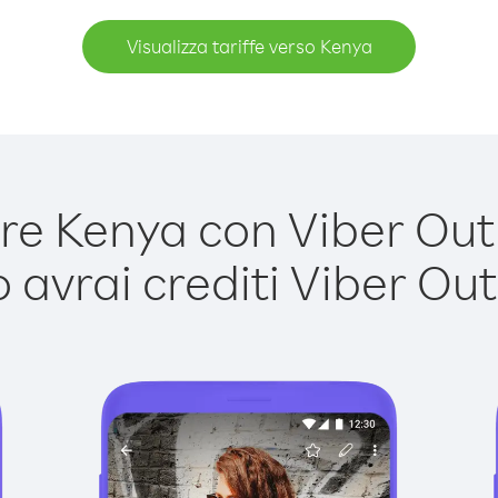
Visualizza tariffe verso Kenya
e Kenya con Viber Out è
avrai crediti Viber Out,