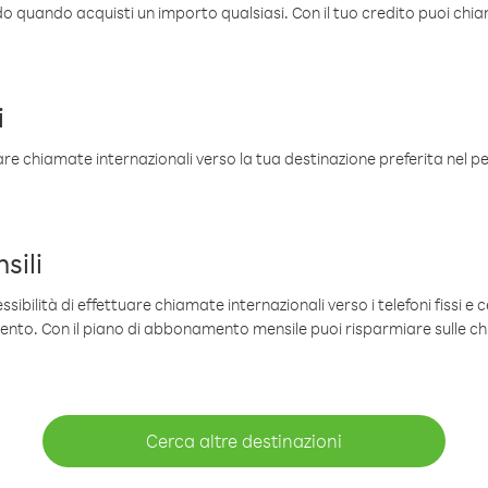
ldo quando acquisti un importo qualsiasi. Con il tuo credito puoi chia
i
are chiamate internazionali verso la tua destinazione preferita nel per
sili
sibilità di effettuare chiamate internazionali verso i telefoni fissi e c
mento. Con il piano di abbonamento mensile puoi risparmiare sulle c
Cerca altre destinazioni