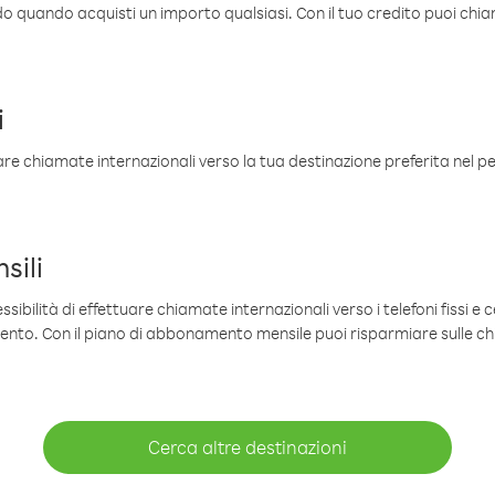
ldo quando acquisti un importo qualsiasi. Con il tuo credito puoi chia
i
are chiamate internazionali verso la tua destinazione preferita nel per
sili
sibilità di effettuare chiamate internazionali verso i telefoni fissi e c
mento. Con il piano di abbonamento mensile puoi risparmiare sulle c
Cerca altre destinazioni