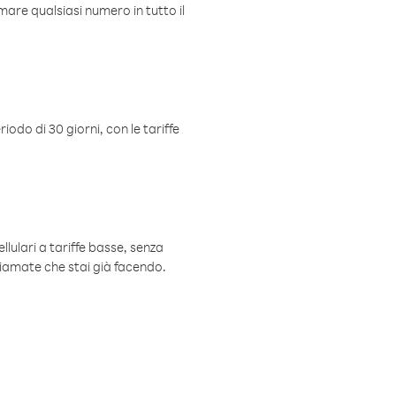
mare qualsiasi numero in tutto il
iodo di 30 giorni, con le tariffe
ellulari a tariffe basse, senza
hiamate che stai già facendo.