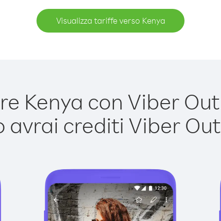
Visualizza tariffe verso Kenya
e Kenya con Viber Out è
avrai crediti Viber Out,