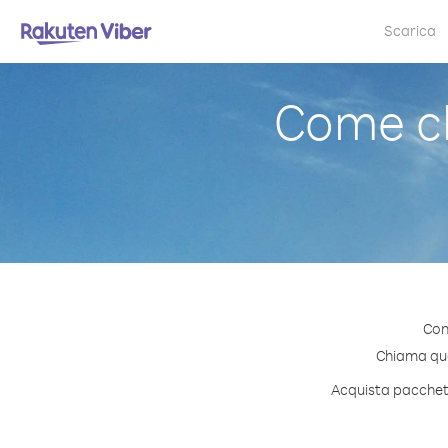
Scarica
Come c
Con
Chiama qual
Acquista pacchetti