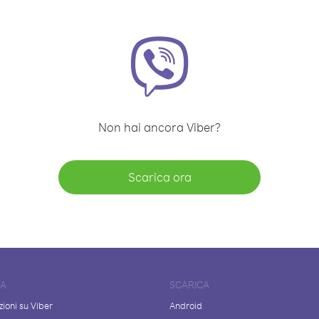
Non hai ancora Viber?
Scarica ora
DA
SCARICA
ioni su Viber
Android