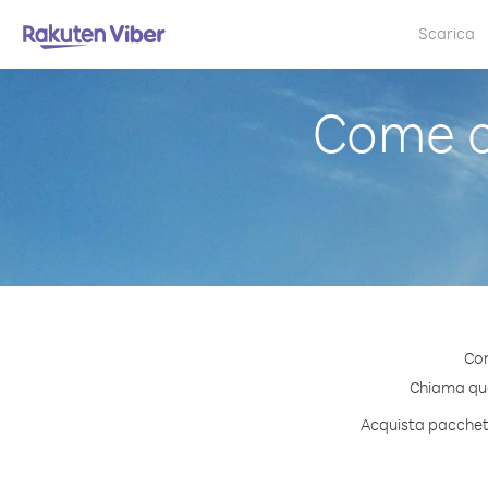
Scarica
Come c
Con
Chiama qual
Acquista pacchetti