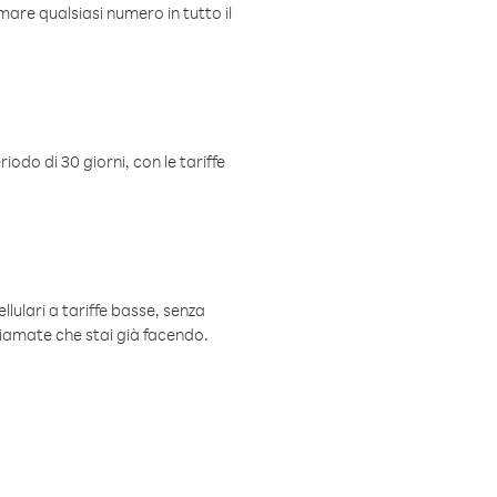
mare qualsiasi numero in tutto il
iodo di 30 giorni, con le tariffe
ellulari a tariffe basse, senza
hiamate che stai già facendo.