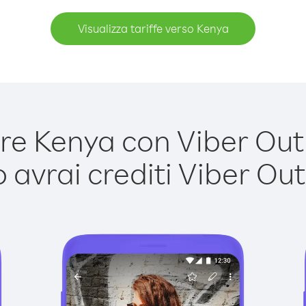
Visualizza tariffe verso Kenya
e Kenya con Viber Out è
avrai crediti Viber Out,