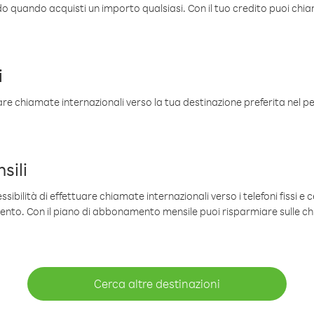
ldo quando acquisti un importo qualsiasi. Con il tuo credito puoi chia
i
are chiamate internazionali verso la tua destinazione preferita nel per
sili
sibilità di effettuare chiamate internazionali verso i telefoni fissi e c
mento. Con il piano di abbonamento mensile puoi risparmiare sulle c
Cerca altre destinazioni