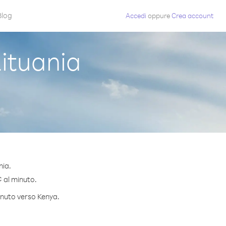
Blog
Accedi
oppure
Crea account
ituania
nia.
¢ al minuto.
minuto verso Kenya.