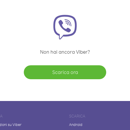
Non hai ancora Viber?
Scarica ora
DA
SCARICA
ioni su Viber
Android