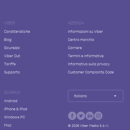
VIBER
AZIENDA
Caratteristiche
Informazioni su Viber
Blog
Centro marchio
Sicurezza
Carriere
Viber Out
Termini e informative
Tariffe
Informativa sulla privacy
Supporto
Customer Complaints Code
SCARICA
Italiano
Android
iPhone & iPad
Windows PC
Mac
©
2026
Viber Media S.à r.l.