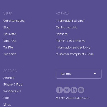
VIBER
AZIENDA
Caratteristiche
Informazioni su Viber
Blog
Centro marchio
Sicurezza
Carriere
Viber Out
Termini e informative
Tariffe
Informativa sulla privacy
Supporto
Customer Complaints Code
SCARICA
Italiano
Android
iPhone & iPad
Windows PC
Mac
©
2026
Viber Media S.à r.l.
Linux