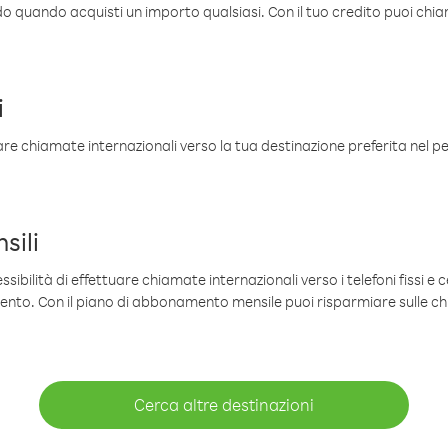
ldo quando acquisti un importo qualsiasi. Con il tuo credito puoi chia
i
are chiamate internazionali verso la tua destinazione preferita nel per
sili
sibilità di effettuare chiamate internazionali verso i telefoni fissi e c
mento. Con il piano di abbonamento mensile puoi risparmiare sulle c
Cerca altre destinazioni