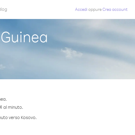
Blog
Accedi
oppure
Crea account
 Guinea
nea.
 ¢ al minuto.
inuto verso Kosovo.