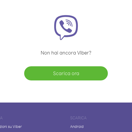
Non hai ancora Viber?
Scarica ora
DA
SCARICA
ioni su Viber
Android