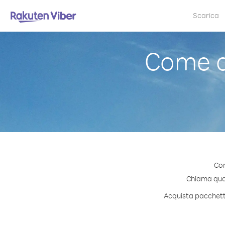
Scarica
Come c
Con
Chiama quals
Acquista pacchetti