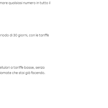
mare qualsiasi numero in tutto il
iodo di 30 giorni, con le tariffe
ellulari a tariffe basse, senza
hiamate che stai già facendo.