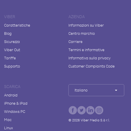
VIBER
AZIENDA
Caratteristiche
Informazioni su Viber
Blog
Centro marchio
Sicurezza
Carriere
Viber Out
Termini e informative
Tariffe
Informativa sulla privacy
Supporto
Customer Complaints Code
SCARICA
Italiano
Android
iPhone & iPad
Windows PC
Mac
©
2026
Viber Media S.à r.l.
Linux