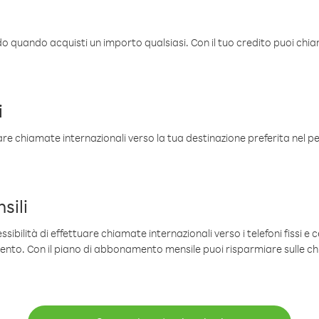
ldo quando acquisti un importo qualsiasi. Con il tuo credito puoi chia
i
are chiamate internazionali verso la tua destinazione preferita nel per
sili
sibilità di effettuare chiamate internazionali verso i telefoni fissi e c
mento. Con il piano di abbonamento mensile puoi risparmiare sulle c