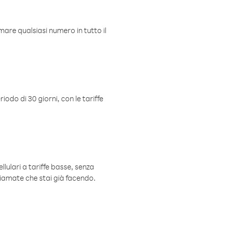
mare qualsiasi numero in tutto il
iodo di 30 giorni, con le tariffe
ellulari a tariffe basse, senza
hiamate che stai già facendo.