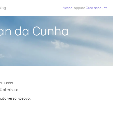
Blog
Accedi
oppure
Crea account
an da Cunha
da Cunha.
 ¢ al minuto.
inuto verso Kosovo.