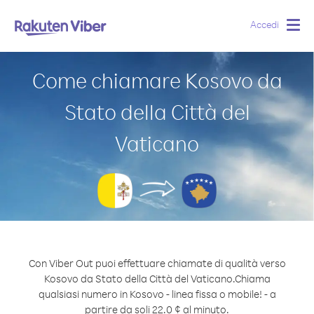
Accedi
Togg
navig
Come chiamare Kosovo da
Stato della Città del
Vaticano
Con Viber Out puoi effettuare chiamate di qualità verso
Kosovo da Stato della Città del Vaticano.
Chiama
qualsiasi numero in Kosovo - linea fissa o mobile! - a
partire da soli 22.0 ¢ al minuto.