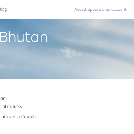
Blog
Accedi
oppure
Crea account
 Bhutan
tan.
¢ al minuto.
inuto verso Kuwait.