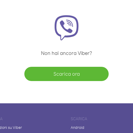
Non hai ancora Viber?
Scarica ora
DA
SCARICA
ioni su Viber
Android