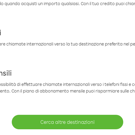
ldo quando acquisti un importo qualsiasi. Con il tuo credito puoi chia
i
are chiamate internazionali verso la tua destinazione preferita nel per
sili
sibilità di effettuare chiamate internazionali verso i telefoni fissi e c
mento. Con il piano di abbonamento mensile puoi risparmiare sulle c
Cerca altre destinazioni