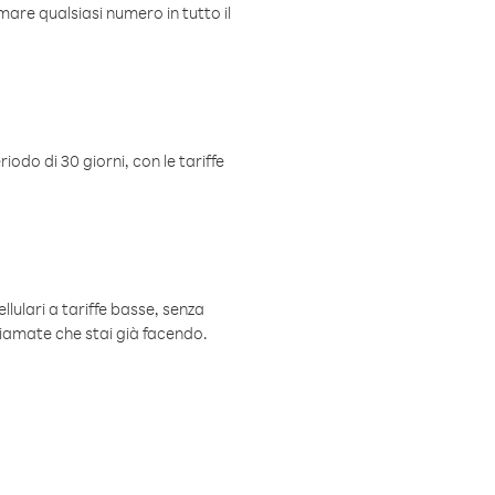
mare qualsiasi numero in tutto il
iodo di 30 giorni, con le tariffe
ellulari a tariffe basse, senza
hiamate che stai già facendo.