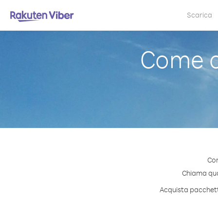
Scarica
Come c
Con
Chiama qual
Acquista pacchetti