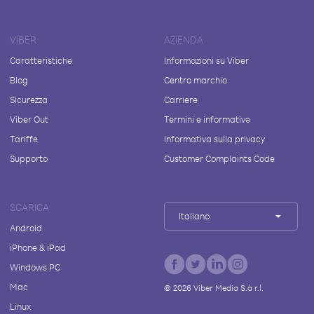
VIBER
AZIENDA
Caratteristiche
Informazioni su Viber
Blog
Centro marchio
Sicurezza
Carriere
Viber Out
Termini e informative
Tariffe
Informativa sulla privacy
Supporto
Customer Complaints Code
SCARICA
Italiano
Android
iPhone & iPad
Windows PC
Mac
©
2026
Viber Media S.à r.l.
Linux