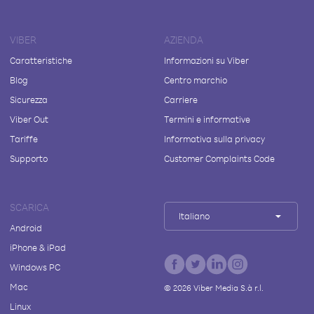
VIBER
AZIENDA
Caratteristiche
Informazioni su Viber
Blog
Centro marchio
Sicurezza
Carriere
Viber Out
Termini e informative
Tariffe
Informativa sulla privacy
Supporto
Customer Complaints Code
SCARICA
Italiano
Android
iPhone & iPad
Windows PC
Mac
©
2026
Viber Media S.à r.l.
Linux