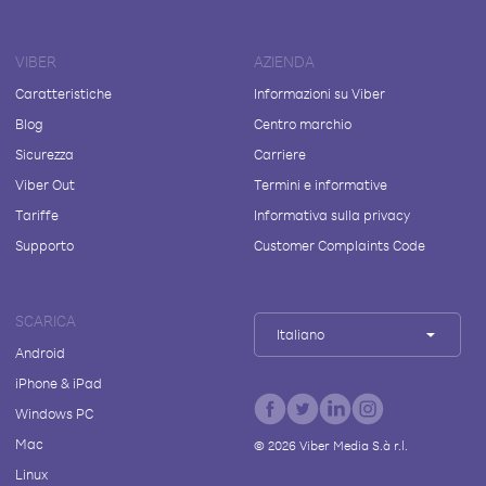
VIBER
AZIENDA
Caratteristiche
Informazioni su Viber
Blog
Centro marchio
Sicurezza
Carriere
Viber Out
Termini e informative
Tariffe
Informativa sulla privacy
Supporto
Customer Complaints Code
SCARICA
Italiano
Android
iPhone & iPad
Windows PC
Mac
©
2026
Viber Media S.à r.l.
Linux