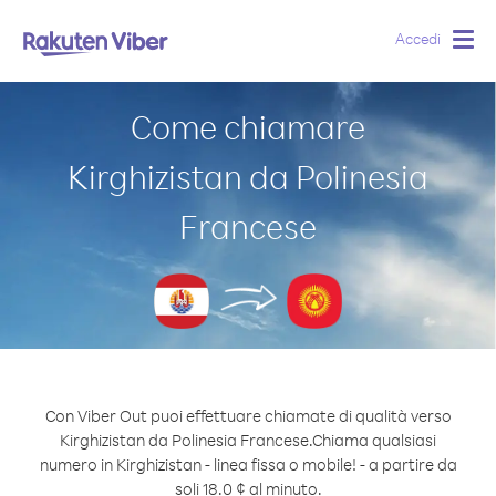
Accedi
Togg
navig
Come chiamare
Kirghizistan da Polinesia
Francese
Con Viber Out puoi effettuare chiamate di qualità verso
Kirghizistan da Polinesia Francese.
Chiama qualsiasi
numero in Kirghizistan - linea fissa o mobile! - a partire da
soli 18.0 ¢ al minuto.