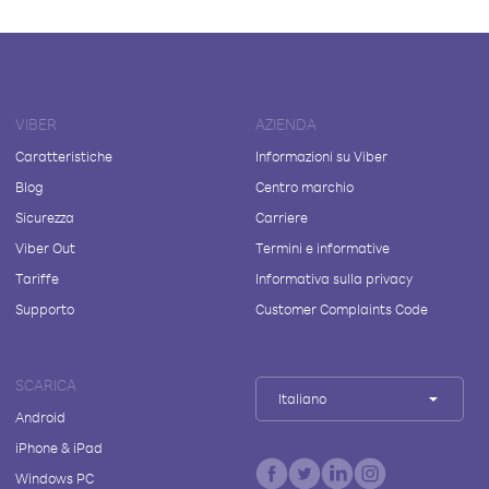
VIBER
AZIENDA
Caratteristiche
Informazioni su Viber
Blog
Centro marchio
Sicurezza
Carriere
Viber Out
Termini e informative
Tariffe
Informativa sulla privacy
Supporto
Customer Complaints Code
SCARICA
Italiano
Android
iPhone & iPad
Windows PC