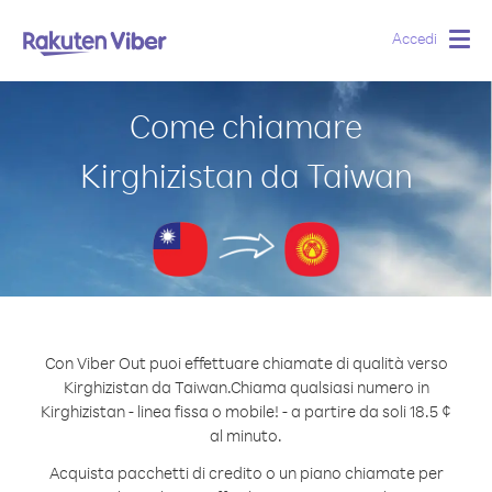
Accedi
Togg
navig
Come chiamare
Kirghizistan da Taiwan
Con Viber Out puoi effettuare chiamate di qualità verso
Kirghizistan da Taiwan.
Chiama qualsiasi numero in
Kirghizistan - linea fissa o mobile! - a partire da soli 18.5 ¢
al minuto.
Acquista pacchetti di credito o un piano chiamate per