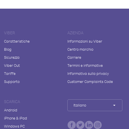
VIBER
AZIENDA
Caratteristiche
Informazioni su Viber
Blog
Centro marchio
Sicurezza
Carriere
Viber Out
Termini e informative
Tariffe
Informativa sulla privacy
Supporto
Customer Complaints Code
SCARICA
Italiano
Android
iPhone & iPad
Windows PC