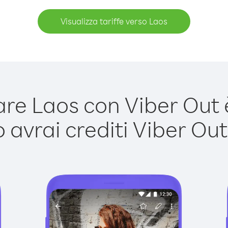
Visualizza tariffe verso Laos
e Laos con Viber Out è
avrai crediti Viber Out,