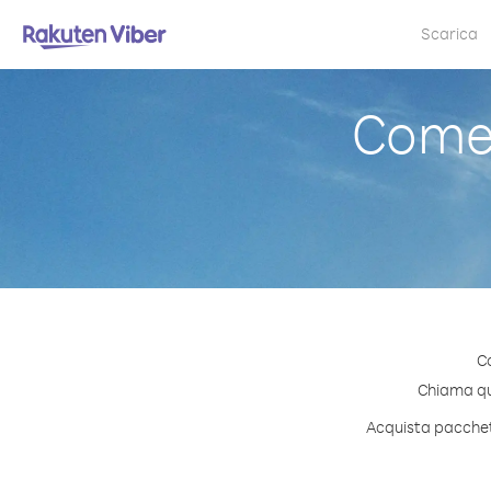
Scarica
Come
C
Chiama qua
Acquista pacchett