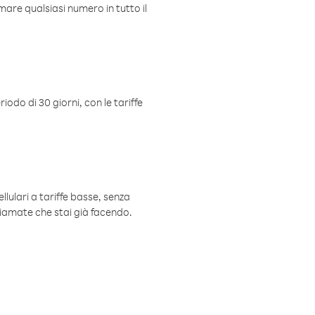
mare qualsiasi numero in tutto il
iodo di 30 giorni, con le tariffe
ellulari a tariffe basse, senza
hiamate che stai già facendo.