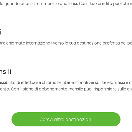
ldo quando acquisti un importo qualsiasi. Con il tuo credito puoi chia
i
are chiamate internazionali verso la tua destinazione preferita nel per
sili
sibilità di effettuare chiamate internazionali verso i telefoni fissi e c
mento. Con il piano di abbonamento mensile puoi risparmiare sulle c
Cerca altre destinazioni