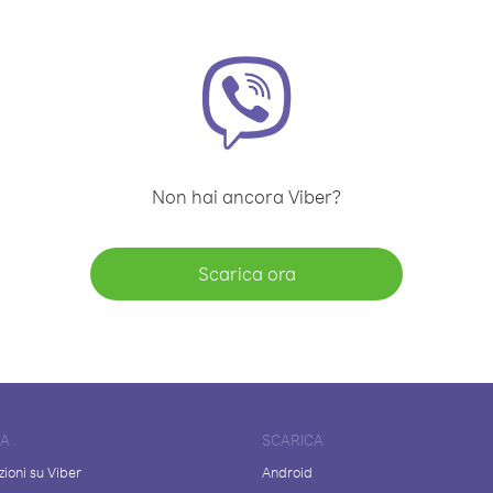
Non hai ancora Viber?
Scarica ora
DA
SCARICA
ioni su Viber
Android