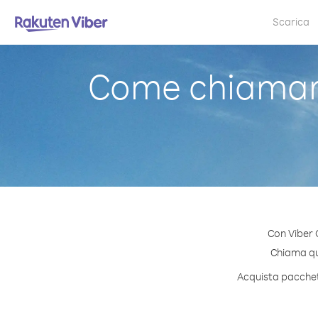
Scarica
Come chiamare
Con Viber 
Chiama qua
Acquista pacchett