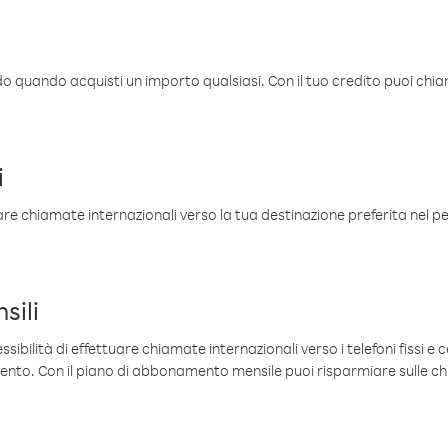
ldo quando acquisti un importo qualsiasi. Con il tuo credito puoi chia
i
are chiamate internazionali verso la tua destinazione preferita nel per
sili
sibilità di effettuare chiamate internazionali verso i telefoni fissi e c
mento. Con il piano di abbonamento mensile puoi risparmiare sulle c