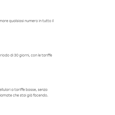
mare qualsiasi numero in tutto il
iodo di 30 giorni, con le tariffe
ellulari a tariffe basse, senza
hiamate che stai già facendo.