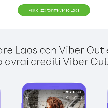
Visualizza tariffe verso Laos
e Laos con Viber Out è
avrai crediti Viber Out,