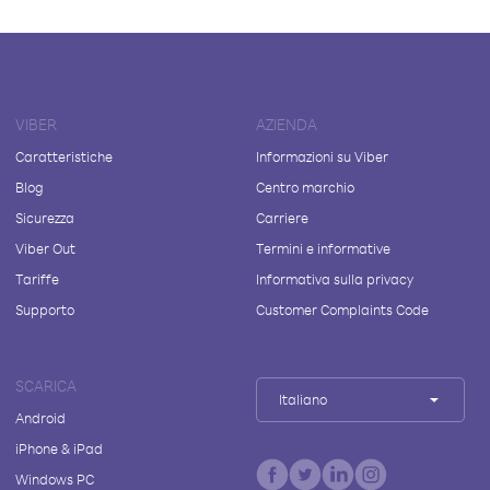
VIBER
AZIENDA
Caratteristiche
Informazioni su Viber
Blog
Centro marchio
Sicurezza
Carriere
Viber Out
Termini e informative
Tariffe
Informativa sulla privacy
Supporto
Customer Complaints Code
SCARICA
Italiano
Android
iPhone & iPad
Windows PC