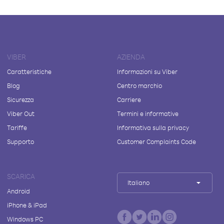
VIBER
AZIENDA
Caratteristiche
Informazioni su Viber
Blog
Centro marchio
Sicurezza
Carriere
Viber Out
Termini e informative
Tariffe
Informativa sulla privacy
Supporto
Customer Complaints Code
SCARICA
Italiano
Android
iPhone & iPad
Windows PC