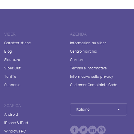
VIBER
AZIENDA
Caratteristiche
Informazioni su Viber
Blog
Centro marchio
Sicurezza
Carriere
Viber Out
Termini e informative
Tariffe
Informativa sulla privacy
Supporto
Customer Complaints Code
SCARICA
Italiano
Android
iPhone & iPad
Windows PC