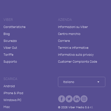
VIBER
AZIENDA
Caratteristiche
Informazioni su Viber
Blog
Centro marchio
Sicurezza
Carriere
Viber Out
Termini e informative
Tariffe
Informativa sulla privacy
Supporto
Customer Complaints Code
SCARICA
Italiano
Android
iPhone & iPad
Windows PC
Mac
©
2026
Viber Media S.à r.l.