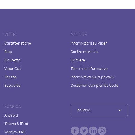
VIBER
AZIENDA
Caratteristiche
Informazioni su Viber
Blog
Centro marchio
Sicurezza
Carriere
Viber Out
Termini e informative
Tariffe
Informativa sulla privacy
Supporto
Customer Complaints Code
SCARICA
Italiano
Android
iPhone & iPad
Windows PC