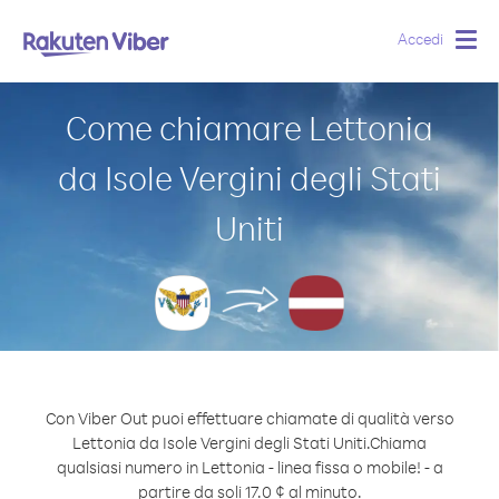
Accedi
Togg
navig
Come chiamare Lettonia
da Isole Vergini degli Stati
Uniti
Con Viber Out puoi effettuare chiamate di qualità verso
Lettonia da Isole Vergini degli Stati Uniti.
Chiama
qualsiasi numero in Lettonia - linea fissa o mobile! - a
partire da soli 17.0 ¢ al minuto.