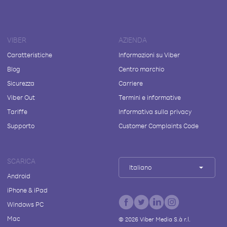
VIBER
AZIENDA
Caratteristiche
Informazioni su Viber
Blog
Centro marchio
Sicurezza
Carriere
Viber Out
Termini e informative
Tariffe
Informativa sulla privacy
Supporto
Customer Complaints Code
SCARICA
Italiano
Android
iPhone & iPad
Windows PC
Mac
©
2026
Viber Media S.à r.l.