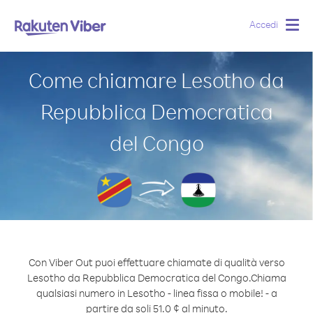
Accedi
Togg
navig
Come chiamare Lesotho da
Repubblica Democratica
del Congo
Con Viber Out puoi effettuare chiamate di qualità verso
Lesotho da Repubblica Democratica del Congo.
Chiama
qualsiasi numero in Lesotho - linea fissa o mobile! - a
partire da soli 51.0 ¢ al minuto.