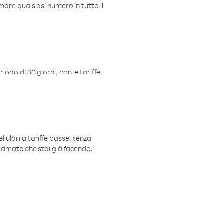
mare qualsiasi numero in tutto il
iodo di 30 giorni, con le tariffe
ellulari a tariffe basse, senza
hiamate che stai già facendo.