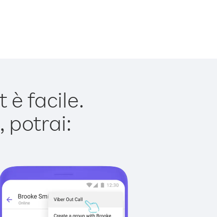
è facile.
 potrai: