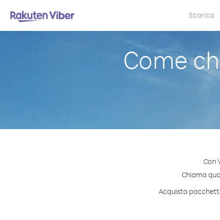
Scarica
Come ch
Con V
Chiama quals
Acquista pacchetti 