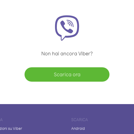
Non hai ancora Viber?
Scarica ora
DA
SCARICA
ioni su Viber
Android