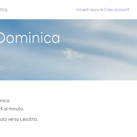
Blog
Accedi
oppure
Crea account
Dominica
inica.
 ¢ al minuto.
inuto verso Lesotho.