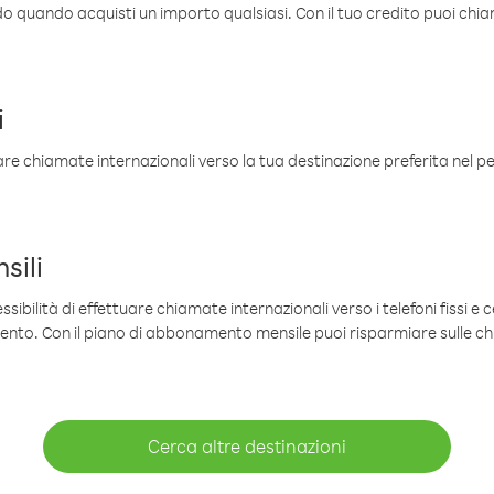
ldo quando acquisti un importo qualsiasi. Con il tuo credito puoi chia
i
are chiamate internazionali verso la tua destinazione preferita nel per
sili
sibilità di effettuare chiamate internazionali verso i telefoni fissi e c
mento. Con il piano di abbonamento mensile puoi risparmiare sulle c
Cerca altre destinazioni