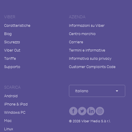
VIBER
AZIENDA
Caratteristiche
Informazioni su Viber
Blog
Centro marchio
Sicurezza
Carriere
Viber Out
Termini e informative
Tariffe
Informativa sulla privacy
Supporto
Customer Complaints Code
SCARICA
Italiano
Android
iPhone & iPad
Windows PC
Mac
©
2026
Viber Media S.à r.l.
Linux