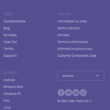
VIBER
AZIENDA
Caratteristiche
Informazioni su Viber
Blog
Centro marchio
Sicurezza
Carriere
Viber Out
Termini e informative
Tariffe
Informativa sulla privacy
Supporto
Customer Complaints Code
SCARICA
Italiano
Android
iPhone & iPad
Windows PC
Mac
©
2026
Viber Media S.à r.l.
Linux