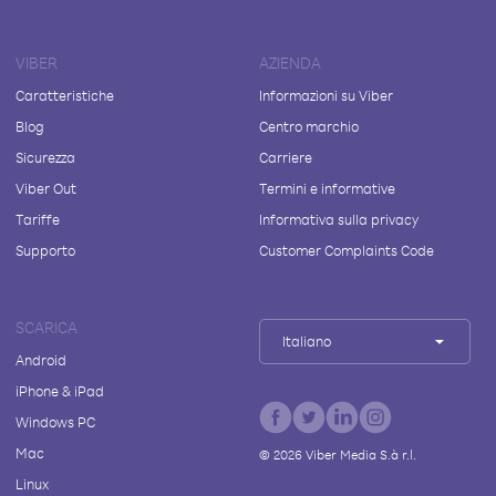
VIBER
AZIENDA
Caratteristiche
Informazioni su Viber
Blog
Centro marchio
Sicurezza
Carriere
Viber Out
Termini e informative
Tariffe
Informativa sulla privacy
Supporto
Customer Complaints Code
SCARICA
Italiano
Android
iPhone & iPad
Windows PC
Mac
©
2026
Viber Media S.à r.l.
Linux