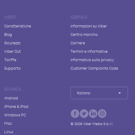
VIBER
AZIENDA
Caratteristiche
Informazioni su Viber
Blog
Centro marchio
Sicurezza
Carriere
Viber Out
Termini e informative
Tariffe
Informativa sulla privacy
Supporto
Customer Complaints Code
SCARICA
Italiano
Android
iPhone & iPad
Windows PC
Mac
©
2026
Viber Media S.à r.l.
Linux