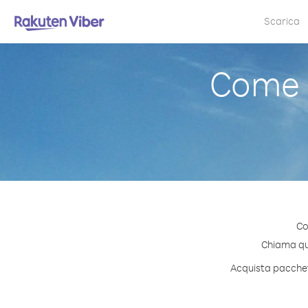
Scarica
Come 
Co
Chiama qua
Acquista pacchett