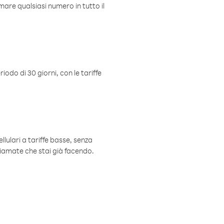
mare qualsiasi numero in tutto il
iodo di 30 giorni, con le tariffe
ellulari a tariffe basse, senza
hiamate che stai già facendo.