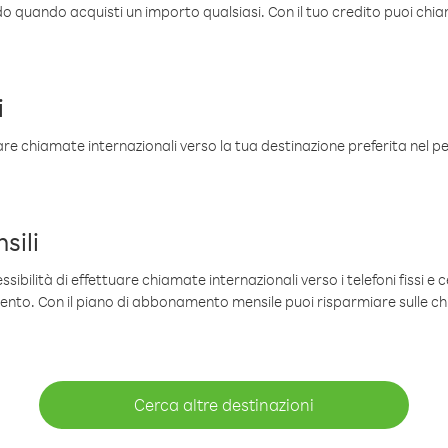
ldo quando acquisti un importo qualsiasi. Con il tuo credito puoi chia
i
are chiamate internazionali verso la tua destinazione preferita nel per
sili
sibilità di effettuare chiamate internazionali verso i telefoni fissi e c
mento. Con il piano di abbonamento mensile puoi risparmiare sulle c
Cerca altre destinazioni