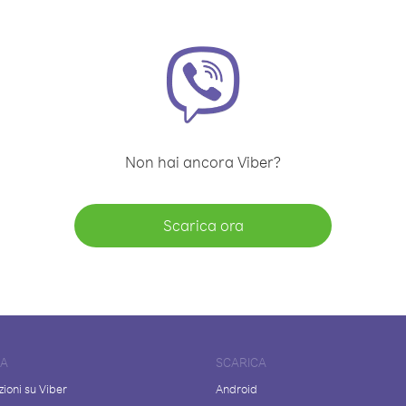
Non hai ancora Viber?
Scarica ora
DA
SCARICA
ioni su Viber
Android