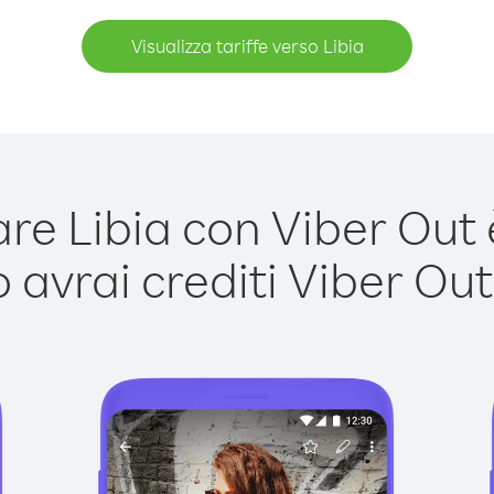
Visualizza tariffe verso Libia
e Libia con Viber Out è
avrai crediti Viber Out,