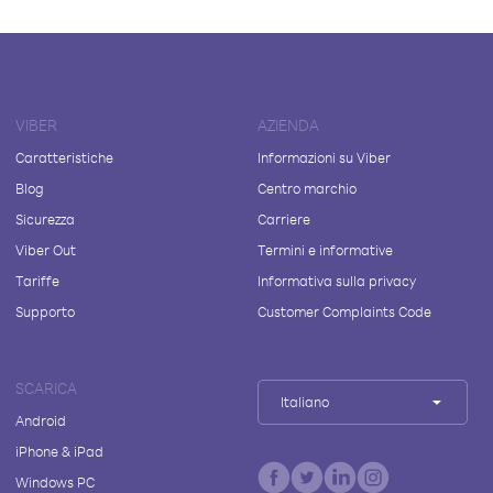
VIBER
AZIENDA
Caratteristiche
Informazioni su Viber
Blog
Centro marchio
Sicurezza
Carriere
Viber Out
Termini e informative
Tariffe
Informativa sulla privacy
Supporto
Customer Complaints Code
SCARICA
Italiano
Android
iPhone & iPad
Windows PC