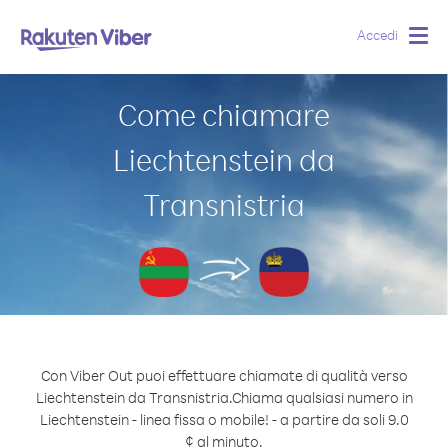
Accedi
Togg
navig
Come chiamare
Liechtenstein da
Transnistria
Con Viber Out puoi effettuare chiamate di qualità verso
Liechtenstein da Transnistria.
Chiama qualsiasi numero in
Liechtenstein - linea fissa o mobile! - a partire da soli 9.0
¢ al minuto.