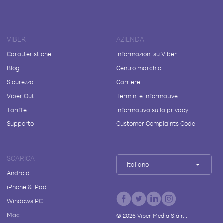
VIBER
AZIENDA
Caratteristiche
Informazioni su Viber
Blog
Centro marchio
Sicurezza
Carriere
Viber Out
Termini e informative
Tariffe
Informativa sulla privacy
Supporto
Customer Complaints Code
SCARICA
Italiano
Android
iPhone & iPad
Windows PC
Mac
©
2026
Viber Media S.à r.l.