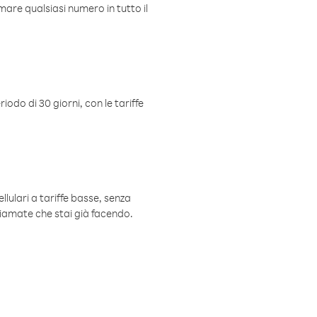
mare qualsiasi numero in tutto il
iodo di 30 giorni, con le tariffe
ellulari a tariffe basse, senza
hiamate che stai già facendo.