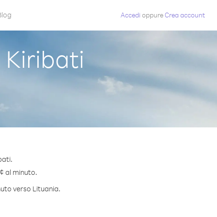
Blog
Accedi
oppure
Crea account
Kiribati
bati.
 ¢ al minuto.
nuto verso Lituania.