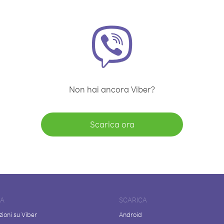
Non hai ancora Viber?
Scarica ora
DA
SCARICA
ioni su Viber
Android