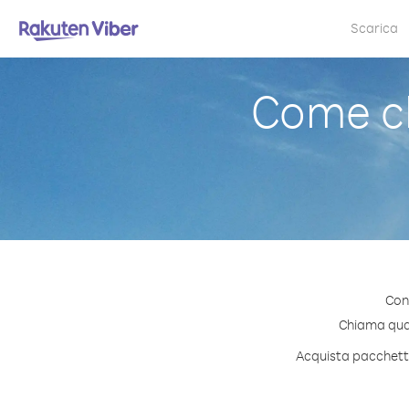
Scarica
Come ch
Con 
Chiama quals
Acquista pacchetti 