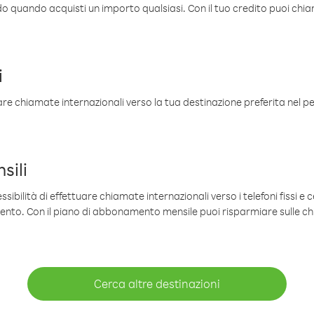
ldo quando acquisti un importo qualsiasi. Con il tuo credito puoi chia
i
are chiamate internazionali verso la tua destinazione preferita nel per
sili
sibilità di effettuare chiamate internazionali verso i telefoni fissi e c
mento. Con il piano di abbonamento mensile puoi risparmiare sulle c
Cerca altre destinazioni