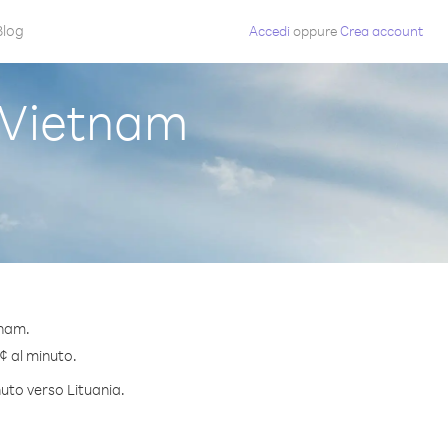
Blog
Accedi
oppure
Crea account
 Vietnam
tnam.
 ¢ al minuto.
nuto verso Lituania.