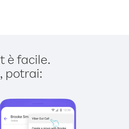
è facile.
 potrai: