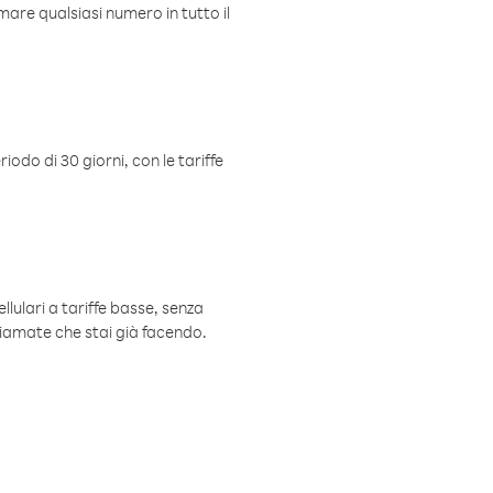
mare qualsiasi numero in tutto il
iodo di 30 giorni, con le tariffe
ellulari a tariffe basse, senza
hiamate che stai già facendo.