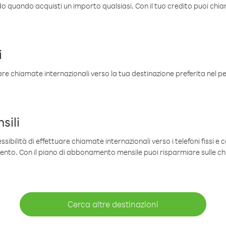
ldo quando acquisti un importo qualsiasi. Con il tuo credito puoi chia
i
are chiamate internazionali verso la tua destinazione preferita nel per
sili
sibilità di effettuare chiamate internazionali verso i telefoni fissi e c
mento. Con il piano di abbonamento mensile puoi risparmiare sulle c
Cerca altre destinazioni