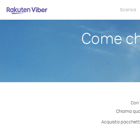
Scarica
Come ch
Con 
Chiama quals
Acquista pacchetti 