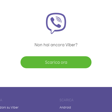
Non hai ancora Viber?
Scarica ora
DA
SCARICA
ioni su Viber
Android