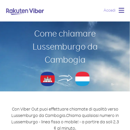
Accedi
Togg
navig
Come chiamare
Lussemburgo da
Cambogia
Con Viber Out puoi effettuare chiamate di qualità verso
Lussemburgo da Cambogia.
Chiama qualsiasi numero in
Lussemburgo - linea fissa o mobile! - a partire da soli 2.3
¢ al minuto.