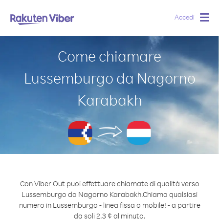
Accedi
Togg
navig
Come chiamare
Lussemburgo da Nagorno
Karabakh
Con Viber Out puoi effettuare chiamate di qualità verso
Lussemburgo da Nagorno Karabakh.
Chiama qualsiasi
numero in Lussemburgo - linea fissa o mobile! - a partire
da soli 2.3 ¢ al minuto.